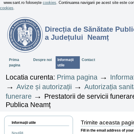
www.sant.ro folosește
cookies
. Continuarea navigarii pe acest site este c
cookies
.
Direcția de Sănătate Publi
a Județului Neamț
Sectiuni
Prima
Despre noi
Informații
Contact
pagina
utile
→
Locatia curenta:
Prima pagina
Informaț
→
→
Avize și autorizații
Autorizația sani
→
funerare
Prestatorii de servicii funera
Publica Neamț
Trimite aceasta pag
Informaţii utile
Fill in the email address of you
Noutăți