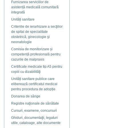
Furnizarea serviciilor de
asistență medicală comunitară
integrată
Unități sanitare
Criteriile de ierarhizare a secţiilor
de spital de specialitate
obstetrică, ginecologie şi
neonatologie
Comisia de monitorizare și
competență profesională pentru
cazurile de malpraxis
Certificate medicale tip A5 pentru
copiii cu dizabilităţi
Unități sanitare publice care
eliberează certificatul medical
pentru procedura de adopție
Donarea de sânge
Registre naţionale de sănătate
Cursuri, examene, concursuri
Ghiduri, documentaţii, legaturi
utile, cataloage, alte documente