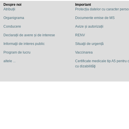
Despre noi
Important
Atribuții
Protecția datelor cu caracter pers
Organigrama
Documente emise de MS
Conducere
Avize și autorizații
Declarații de avere și de interese
RENV
Informaţii de interes public
Situaţii de urgență
Program de lucru
Vaccinarea
altele ...
Certificate medicale tip A5 pentru c
cu dizabilităţi