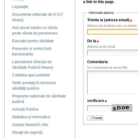
a link to this page.
Legislație
Informatii adresa
Documente eliberate de D.S.P.
Trimite la (adresa email)
(N
Neamţ
Adresa de email la care se trimite 
Aviz anual medici cu vârsta
peste vârsta de pensionare
De la
(Necesar)
Educație pentru sănătate
Adresa ta de email.
Prevenire și control boli
transmisibile
Comentariu
Laboratoare Direcția de
Sănătate Publică Neamț
Un comentariu la acest link.
Calitatea apei potabile
Tarife prestaţii în domeniul
sănătăţii publice
Programe naționale de sănătate
verificare
(Necesar)
publică
Achiziții Publice
Statistica și informatica
Județul Neamț în cifre
Situaţii de urgență