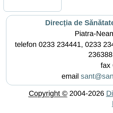
Direcția de Sănătat
Piatra-Neamț,
telefon 0233 234441, 0233 234
236388
fax 
email
sant@sant
Copyright ©
2004-2026
Di