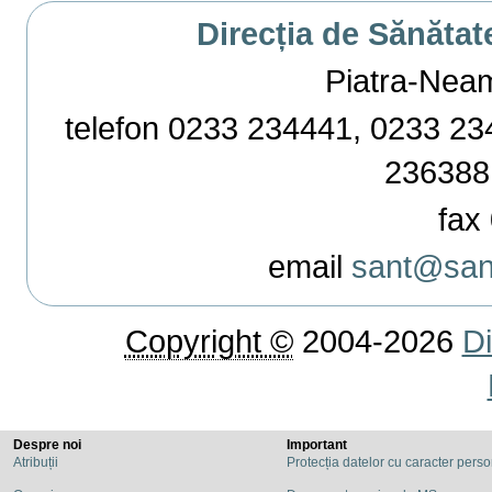
Direcția de Sănătat
Piatra-Neamț,
telefon 0233 234441, 0233 234
236388
fax 
email
sant@sant
Copyright ©
2004-2026
Di
Despre noi
Important
Atribuții
Protecția datelor cu caracter pers