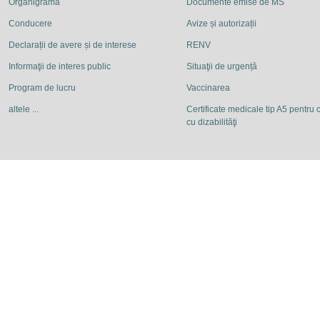
Organigrama
Documente emise de MS
Conducere
Avize și autorizații
Declarații de avere și de interese
RENV
Informaţii de interes public
Situaţii de urgență
Program de lucru
Vaccinarea
altele ...
Certificate medicale tip A5 pentru c
cu dizabilităţi