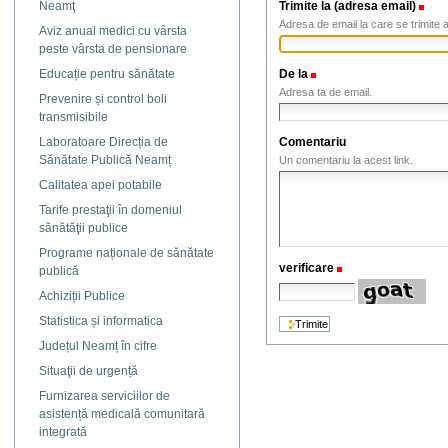
Trimite la (adresa email)
(Ne
Neamţ
Adresa de email la care se trimite a
Aviz anual medici cu vârsta
peste vârsta de pensionare
De la
(Necesar)
Educație pentru sănătate
Adresa ta de email.
Prevenire și control boli
transmisibile
Comentariu
Laboratoare Direcția de
Sănătate Publică Neamț
Un comentariu la acest link.
Calitatea apei potabile
Tarife prestaţii în domeniul
sănătăţii publice
Programe naționale de sănătate
verificare
(Necesar)
publică
Achiziții Publice
Statistica și informatica
Județul Neamț în cifre
Situaţii de urgență
Furnizarea serviciilor de
asistență medicală comunitară
integrată