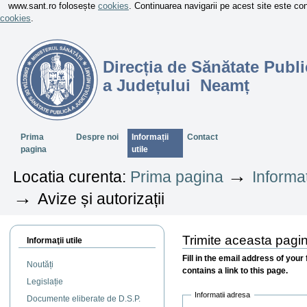
www.sant.ro folosește
cookies
. Continuarea navigarii pe acest site este c
cookies
.
Direcția de Sănătate Publi
a Județului Neamț
Sectiuni
Prima
Despre noi
Informații
Contact
pagina
utile
→
Locatia curenta:
Prima pagina
Informaț
→
Avize și autorizații
Trimite aceasta pagi
Informaţii utile
Fill in the email address of your
Noutăți
contains a link to this page.
Legislație
Informatii adresa
Documente eliberate de D.S.P.