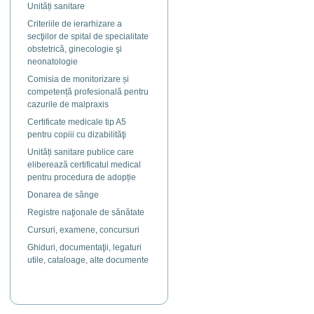
Unități sanitare
Criteriile de ierarhizare a
secţiilor de spital de specialitate
obstetrică, ginecologie şi
neonatologie
Comisia de monitorizare și
competență profesională pentru
cazurile de malpraxis
Certificate medicale tip A5
pentru copiii cu dizabilităţi
Unități sanitare publice care
eliberează certificatul medical
pentru procedura de adopție
Donarea de sânge
Registre naţionale de sănătate
Cursuri, examene, concursuri
Ghiduri, documentaţii, legaturi
utile, cataloage, alte documente