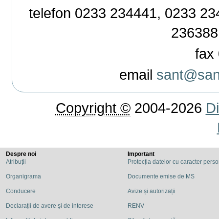
telefon 0233 234441, 0233 234
236388
fax 
email
sant@sant
Copyright ©
2004-2026
Di
Despre noi
Important
Atribuții
Protecția datelor cu caracter pers
Organigrama
Documente emise de MS
Conducere
Avize și autorizații
Declarații de avere și de interese
RENV