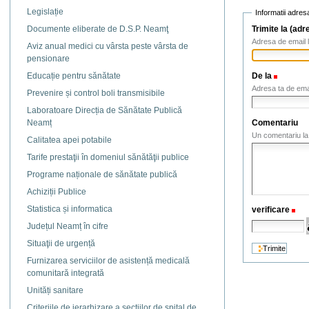
Legislație
Informatii adres
Trimite la (adr
Documente eliberate de D.S.P. Neamţ
Adresa de email l
Aviz anual medici cu vârsta peste vârsta de
pensionare
De la
(Necesa
Educație pentru sănătate
Adresa ta de ema
Prevenire și control boli transmisibile
Laboratoare Direcția de Sănătate Publică
Comentariu
Neamț
Un comentariu la 
Calitatea apei potabile
Tarife prestaţii în domeniul sănătăţii publice
Programe naționale de sănătate publică
Achiziții Publice
Statistica și informatica
verificare
(N
Județul Neamț în cifre
Situaţii de urgență
Furnizarea serviciilor de asistență medicală
comunitară integrată
Unități sanitare
Criteriile de ierarhizare a secţiilor de spital de