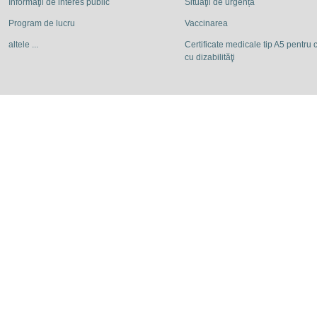
Informaţii de interes public
Situaţii de urgență
Program de lucru
Vaccinarea
altele ...
Certificate medicale tip A5 pentru c
cu dizabilităţi