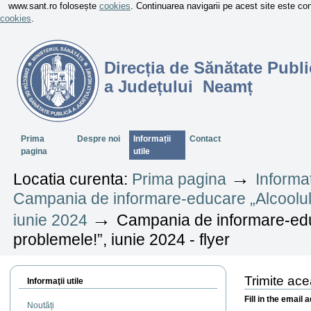
www.sant.ro folosește
cookies
. Continuarea navigarii pe acest site este c
cookies
.
Direcția de Sănătate Publi
a Județului Neamț
Sectiuni
Prima
Despre noi
Informații
Contact
pagina
utile
→
Locatia curenta:
Prima pagina
Informaț
Campania de informare-educare „Alcoolul te
→
iunie 2024
Campania de informare-educa
problemele!”, iunie 2024 - flyer
Trimite ac
Informaţii utile
Fill in the email 
Noutăți