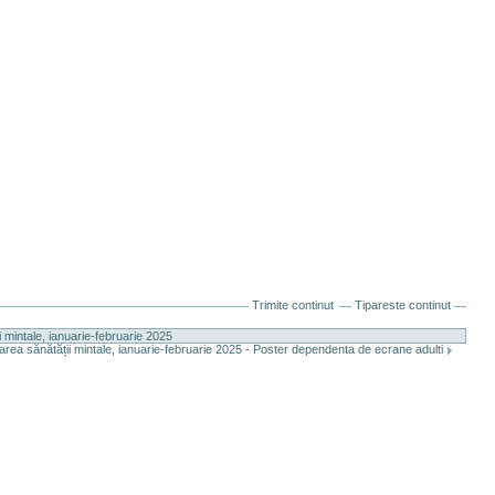
Trimite continut
Tipareste continut
intale, ianuarie-februarie 2025
ea sănătății mintale, ianuarie-februarie 2025 - Poster dependenta de ecrane adulti