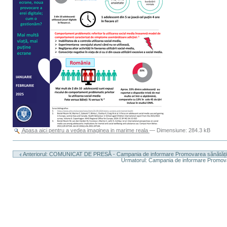
Apasa aici pentru a vedea imaginea in marime reala
—
Dimensiune
:
284.3 kB
Actiuni
document
Anteriorul: COMUNICAT DE PRESĂ - Campania de informare Promovarea sănătății m
Urmatorul: Campania de informare Promovar