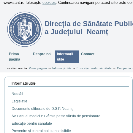
www.sant.ro folosește
cookies
. Continuarea navigarii pe acest site este c
Direcția de Sănătate Publi
a Județului Neamț
Sectiuni
Prima
Despre noi
Informații
Contact
pagina
utile
→
→
→
Locatia curenta:
Prima pagina
Informații utile
Educație pentru sănătate
Campania de
Informaţii utile
Noutăți
Legislație
Documente eliberate de D.S.P. Neamţ
Aviz anual medici cu vârsta peste vârsta de pensionare
Educație pentru sănătate
Prevenire și control boli transmisibile