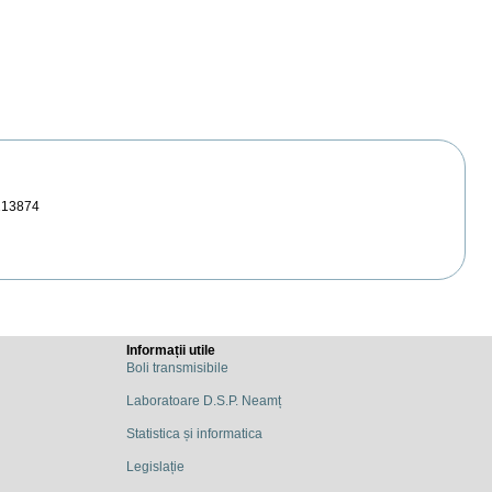
213874
Informații utile
Boli transmisibile
Laboratoare D.S.P. Neamț
Statistica și informatica
Legislație