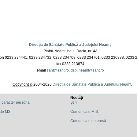
Direcția de Sănătate Publică a Județului Neamț
Piatra-Neamț, bdul. Dacia, nr. 4A
on 0233 234441, 0233 234732, 0233 234709, 0233 234701, 0233 236388, 0233 
fax 0233 213874
email
sant@sant.ro,
dspj.neamt@sant.ro
Copyright ©
2004-2026
Direcția de Sănătate Publică a Județului Neamț
.
Noutăți
u caracter personal
Știri
 de MS
Comunicate M.S.
Comunicate de presă