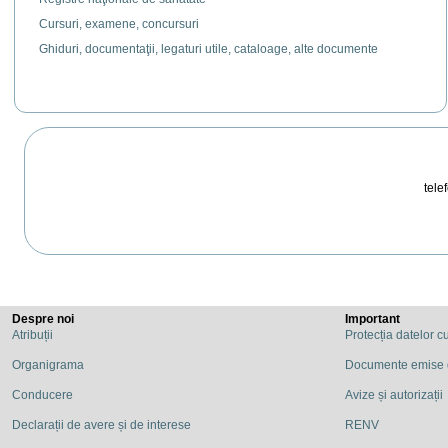
Cursuri, examene, concursuri
Ghiduri, documentaţii, legaturi utile, cataloage, alte documente
telef
Despre noi
Important
Atribuții
Protecția datelor c
Organigrama
Documente emise
Conducere
Avize și autorizații
Declarații de avere și de interese
RENV