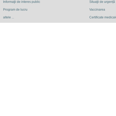
Informaţii de interes public
Situaţii de urgență
Program de lucru
Vaccinarea
altele ...
Certificate medicale