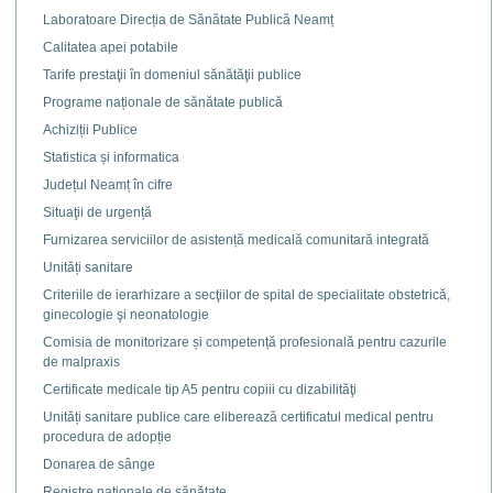
Laboratoare Direcția de Sănătate Publică Neamț
Calitatea apei potabile
Tarife prestaţii în domeniul sănătăţii publice
Programe naționale de sănătate publică
Achiziții Publice
Statistica și informatica
Județul Neamț în cifre
Situaţii de urgență
Furnizarea serviciilor de asistență medicală comunitară integrată
Unități sanitare
Criteriile de ierarhizare a secţiilor de spital de specialitate obstetrică,
ginecologie şi neonatologie
Comisia de monitorizare și competență profesională pentru cazurile
de malpraxis
Certificate medicale tip A5 pentru copiii cu dizabilităţi
Unități sanitare publice care eliberează certificatul medical pentru
procedura de adopție
Donarea de sânge
Registre naţionale de sănătate