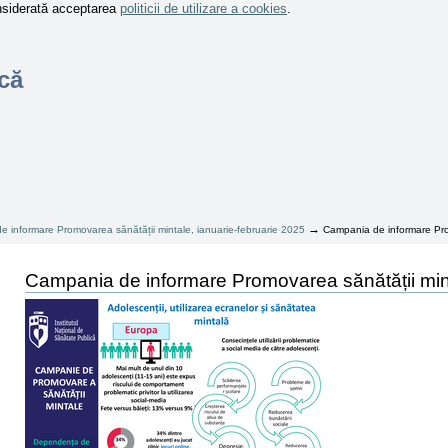
onsiderată acceptarea
politicii de utilizare a cookies
.
că
→
 informare Promovarea sănătății mintale, ianuarie-februarie 2025
Campania de informare Prom
Campania de informare Promovarea sănătății minta