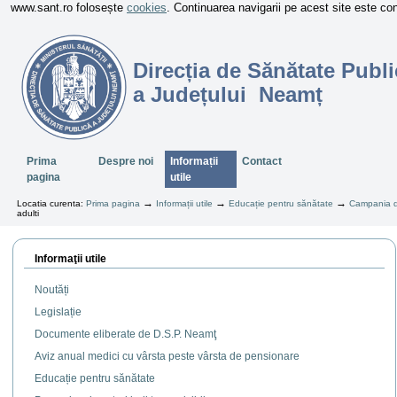
www.sant.ro folosește
cookies
. Continuarea navigarii pe acest site este c
Direcția de Sănătate Publi
a Județului Neamț
Sectiuni
Prima
Despre noi
Informații
Contact
pagina
utile
→
→
→
Locatia curenta:
Prima pagina
Informații utile
Educație pentru sănătate
Campania de
adulti
Informaţii utile
Noutăți
Legislație
Documente eliberate de D.S.P. Neamţ
Aviz anual medici cu vârsta peste vârsta de pensionare
Educație pentru sănătate