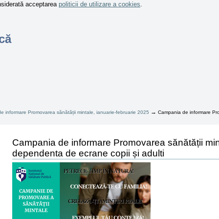
onsiderată acceptarea
politicii de utilizare a cookies
.
că
→
 informare Promovarea sănătății mintale, ianuarie-februarie 2025
Campania de informare Prom
Campania de informare Promovarea sănătății minta
dependenta de ecrane copii și adulti