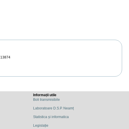
213874
Informații utile
Boli transmisibile
Laboratoare D.S.P. Neamț
Statistica și informatica
Legislație