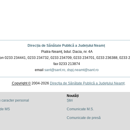
Direcția de Sănătate Publică a Județului Neamț
Piatra-Neamț, bdul. Dacia, nr. 4A
on 0233 234441, 0233 234732, 0233 234709, 0233 234701, 0233 236388, 0233 
fax 0233 213874
email
sant@sant.ro,
dspj.neamt@sant.ro
Copyright ©
2004-2026
Direcția de Sănătate Publică a Județului Neamț
.
Noutăți
u caracter personal
Știri
 de MS
Comunicate M.S.
Comunicate de presă