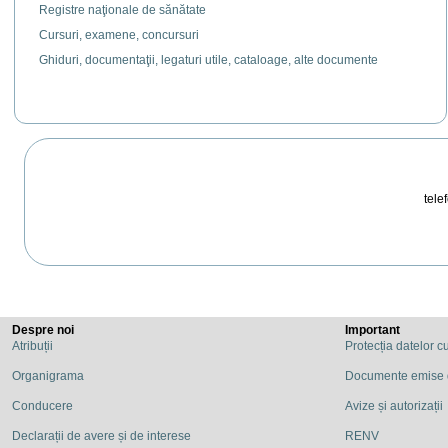
Registre naţionale de sănătate
Cursuri, examene, concursuri
Ghiduri, documentaţii, legaturi utile, cataloage, alte documente
telef
Despre noi
Important
Atribuții
Protecția datelor c
Organigrama
Documente emise
Conducere
Avize și autorizații
Declarații de avere și de interese
RENV