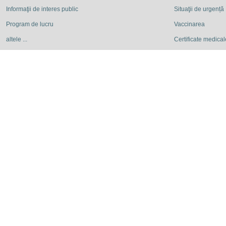
Informaţii de interes public
Situaţii de urgență
Program de lucru
Vaccinarea
altele ...
Certificate medicale