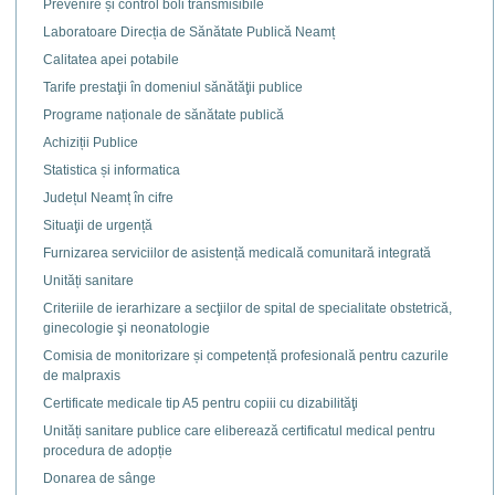
Prevenire și control boli transmisibile
Laboratoare Direcția de Sănătate Publică Neamț
Calitatea apei potabile
Tarife prestaţii în domeniul sănătăţii publice
Programe naționale de sănătate publică
Achiziții Publice
Statistica și informatica
Județul Neamț în cifre
Situaţii de urgență
Furnizarea serviciilor de asistență medicală comunitară integrată
Unități sanitare
Criteriile de ierarhizare a secţiilor de spital de specialitate obstetrică,
ginecologie şi neonatologie
Comisia de monitorizare și competență profesională pentru cazurile
de malpraxis
Certificate medicale tip A5 pentru copiii cu dizabilităţi
Unități sanitare publice care eliberează certificatul medical pentru
procedura de adopție
Donarea de sânge