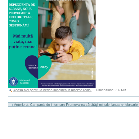
Apasa aici pentru a vedea imaginea in marime reala
—
Dimensiune
:
3.6 MB
Actiuni
document
Anteriorul: Campania de informare Promovarea sănătății mintale, ianuarie-februarie