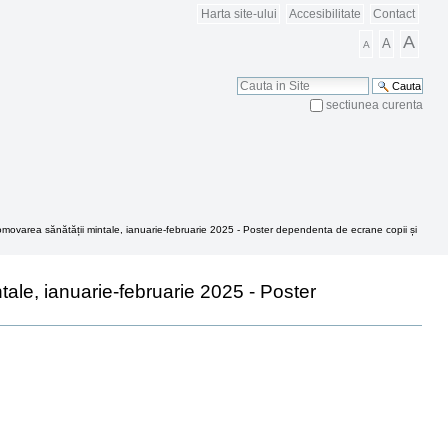
Harta site-ului
Accesibilitate
Contact
A
A
A
Cauta
sectiunea curenta
Cautare Avansata
ovarea sănătății mintale, ianuarie-februarie 2025 - Poster dependenta de ecrane copii și
le, ianuarie-februarie 2025 - Poster