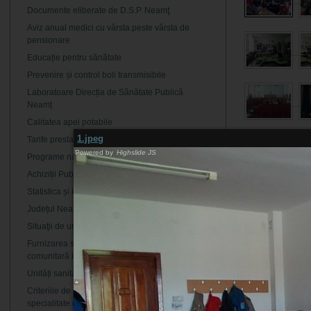
Documente eliberate de D.S.P. Neamţ
Aviz anual medici cu vârsta peste vârsta de
pensionare
Educație pentru sănătate
Prevenire și control boli transmisibile
Laboratoare Direcția de Sănătate Publică
Neamț
Calitatea apei potabile
1.jpeg
Tarife prestaţii în domeniul sănătăţii publice
Powered by
Highslide JS
Programe naționale de sănătate publică
Achiziții Publice
Statistica și informatica
Județul Neamț în cifre
Situaţii de urgență
Furnizarea serviciilor de asistență medicală
comunitară integrată
Unități sanitare
Criteriile de ierarhizare a secţiilor de spital de
specialitate obstetrică, ginecologie şi