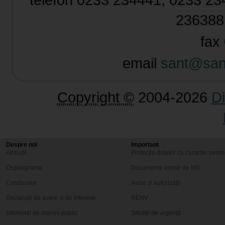
236388
fax 
email
sant@sant
Copyright ©
2004-2026
Di
Despre noi
Important
Atribuții
Protecția datelor cu caracter pers
Organigrama
Documente emise de MS
Conducere
Avize și autorizații
Declarații de avere și de interese
RENV
Informaţii de interes public
Situaţii de urgență