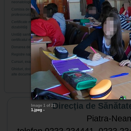
neonatologie
Comisia de monitorizare și competență
profesională pentru cazurile de malpraxis
Certificate medicale tip A5 pentru copiii cu
dizabilităţi
Unități sanitare publice care eliberează
certificatul medical pentru procedura de adopție
Donarea de sânge
Registre naţionale de sănătate
Cursuri, examene, concursuri
Ghiduri, documentaţii, legaturi utile, cataloage,
alte documente
Direcția de Sănătat
Image 1 of 21
1.jpeg -
Piatra-Neamț,
telefon 0233 234441, 0233 234