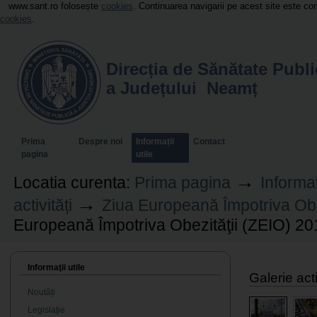
www.sant.ro folosește
cookies
. Continuarea navigarii pe acest site este c
cookies
.
Direcția de Sănătate Publi
a Județului Neamț
Sectiuni
Prima
Despre noi
Informații
Contact
pagina
utile
→
Locatia curenta:
Prima pagina
Informaț
→
activități
Ziua Europeană Împotriva Obe
Europeană Împotriva Obezităţii (ZEIO) 20
Informaţii utile
Galerie act
Noutăți
Legislație