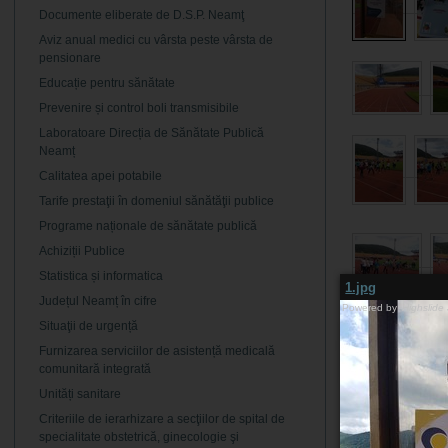
Documente eliberate de D.S.P. Neamţ
Aviz anual medici cu vârsta peste vârsta de
pensionare
Educație pentru sănătate
Prevenire și control boli transmisibile
Laboratoare Direcția de Sănătate Publică
Neamț
Calitatea apei potabile
Tarife prestaţii în domeniul sănătăţii publice
Programe naționale de sănătate publică
Achiziții Publice
Statistica și informatica
1.jpg
Județul Neamț în cifre
Powered by
Highslide
Situaţii de urgență
Furnizarea serviciilor de asistență medicală
comunitară integrată
Unități sanitare
Criteriile de ierarhizare a secţiilor de spital de
specialitate obstetrică, ginecologie şi