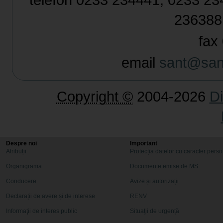
236388
fax 
email
sant@sant
Copyright ©
2004-2026
Di
Despre noi
Important
Atribuții
Protecția datelor cu caracter pers
Organigrama
Documente emise de MS
Conducere
Avize și autorizații
Declarații de avere și de interese
RENV
Informaţii de interes public
Situaţii de urgență