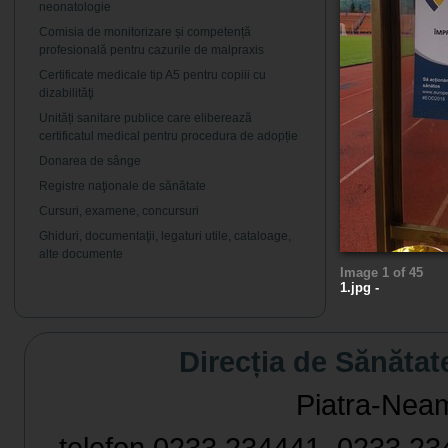
neonatologie
Comisia de monitorizare și competență
profesională pentru cazurile de malpraxis
Certificate medicale tip A5 pentru copiii cu
dizabilităţi
Unități sanitare publice care eliberează
certificatul medical pentru procedura de adopție
Donarea de sânge
Registre naţionale de sănătate
Cursuri, examene, concursuri
Ghiduri, documentaţii, legaturi utile, cataloage,
alte documente
Image 1 of 45
1.jpg -
Direcția de Sănătat
Piatra-Neamț,
telefon 0233 234441, 0233 234