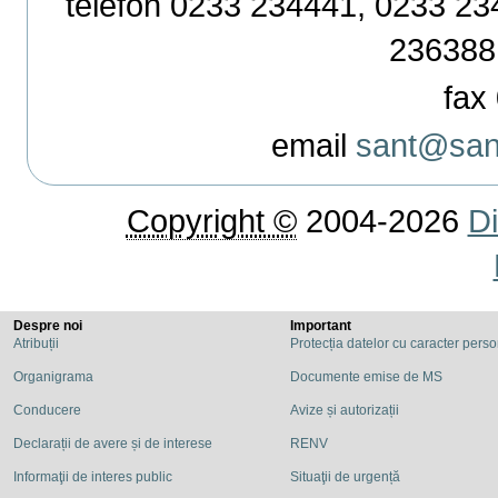
telefon 0233 234441, 0233 234
236388
fax 
email
sant@sant
Copyright ©
2004-2026
Di
Despre noi
Important
Atribuții
Protecția datelor cu caracter pers
Organigrama
Documente emise de MS
Conducere
Avize și autorizații
Declarații de avere și de interese
RENV
Informaţii de interes public
Situaţii de urgență