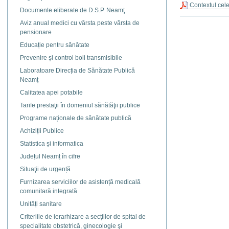
Contextul cele
Documente eliberate de D.S.P. Neamţ
Actiuni
Aviz anual medici cu vârsta peste vârsta de
document
pensionare
Educație pentru sănătate
Prevenire și control boli transmisibile
Laboratoare Direcția de Sănătate Publică
Neamț
Calitatea apei potabile
Tarife prestaţii în domeniul sănătăţii publice
Programe naționale de sănătate publică
Achiziții Publice
Statistica și informatica
Județul Neamț în cifre
Situaţii de urgență
Furnizarea serviciilor de asistență medicală
comunitară integrată
Unități sanitare
Criteriile de ierarhizare a secţiilor de spital de
specialitate obstetrică, ginecologie şi