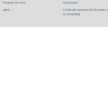
Program de lucru
Vaccinarea
altele ...
Certificate medicale tip A5 pentru c
cu dizabilităţi