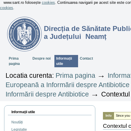
www.sant.ro folosește
cookies
. Continuarea navigarii pe acest site este c
cookies
.
Direcția de Sănătate Publi
a Județului Neamț
Sectiuni
Prima
Despre noi
Informații
Contact
pagina
utile
→
Locatia curenta:
Prima pagina
Informaț
Europeană a Informării despre Antibiotice
→
Informării despre Antibiotice
Contextul
Informaţii utile
Info
Since you 
Noutăți
Contextul c
Legislație