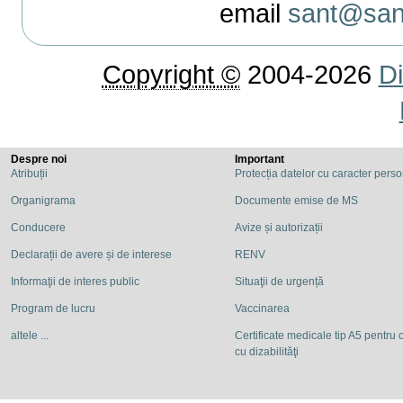
email
sant@sant
Copyright ©
2004-2026
Di
Despre noi
Important
Atribuții
Protecția datelor cu caracter pers
Organigrama
Documente emise de MS
Conducere
Avize și autorizații
Declarații de avere și de interese
RENV
Informaţii de interes public
Situaţii de urgență
Program de lucru
Vaccinarea
altele ...
Certificate medicale tip A5 pentru c
cu dizabilităţi