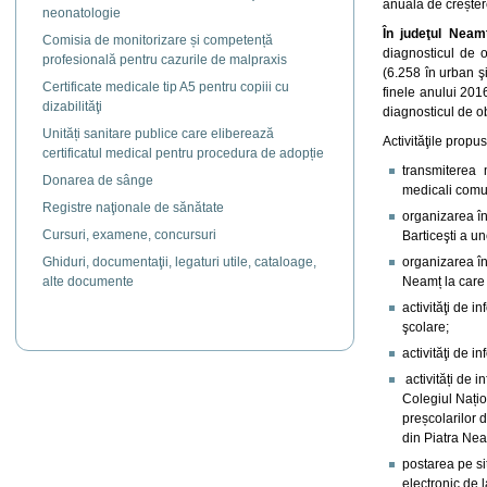
anuală de creșter
neonatologie
În
judeţul Neam
Comisia de monitorizare și competență
diagnosticul de 
profesională pentru cazurile de malpraxis
(6.258 în urban şi
Certificate medicale tip A5 pentru copiii cu
finele anului 2016
dizabilităţi
diagnosticul de o
Unități sanitare publice care eliberează
Activităţile propu
certificatul medical pentru procedura de adopție
transmiterea 
Donarea de sânge
medicali comun
Registre naţionale de sănătate
organizarea în
Cursuri, examene, concursuri
Barticeşti a un
Ghiduri, documentaţii, legaturi utile, cataloage,
organizarea în
alte documente
Neamț la care 
activităţi de 
şcolare;
activităţi de 
activități de 
Colegiul Nați
preșcolarilor 
din Piatra Nea
postarea pe si
electronic de 