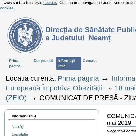
www.sant.ro folosește
cookies
. Continuarea navigarii pe acest site este c
cookies
.
Direcția de Sănătate Publi
a Județului Neamț
Sectiuni
Prima
Despre noi
Informații
Contact
pagina
utile
→
Locatia curenta:
Prima pagina
Informaț
→
Europeană Împotriva Obezităţii
18 mai
→
(ZEIO)
COMUNICAT DE PRESĂ - Ziua E
COMUNICAT 
Informaţii utile
mai 2019
Noutăți
Slogan: Să acțio
Legislație