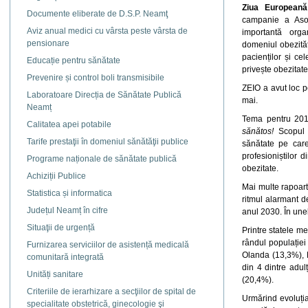
Ziua Europeană
Documente eliberate de D.S.P. Neamţ
campanie a Asoc
Aviz anual medici cu vârsta peste vârsta de
importantă orga
pensionare
domeniul obezităț
pacienților și ce
Educație pentru sănătate
privește obezitate
Prevenire și control boli transmisibile
ZEIO a avut loc p
Laboratoare Direcția de Sănătate Publică
mai.
Neamț
Tema pentru 20
Calitatea apei potabile
sănătos!
Scopul c
Tarife prestaţii în domeniul sănătăţii publice
sănătate pe care
profesioniștilor
Programe naționale de sănătate publică
obezitate.
Achiziții Publice
Mai multe rapoarte
Statistica și informatica
ritmul alarmant 
Județul Neamț în cifre
anul 2030. În une
Situaţii de urgență
Printre statele m
rândul populației
Furnizarea serviciilor de asistență medicală
Olanda (13,3%), B
comunitară integrată
din 4 dintre adul
Unități sanitare
(20,4%).
Criteriile de ierarhizare a secţiilor de spital de
Urmărind evoluția
specialitate obstetrică, ginecologie şi