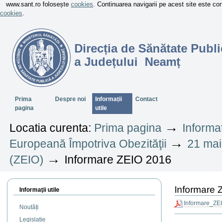
www.sant.ro folosește
cookies
. Continuarea navigarii pe acest site este c
cookies
.
Direcția de Sănătate Publi
a Județului Neamț
Sectiuni
Prima
Despre noi
Informații
Contact
pagina
utile
→
Locatia curenta:
Prima pagina
Informaț
→
Europeană Împotriva Obezităţii
21 mai
→
(ZEIO)
Informare ZEIO 2016
Informare 
Informaţii utile
Informare_ZE
Noutăți
Actiuni
Legislație