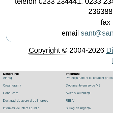
telefon 0233 234441, 0233 234
236388
fax 
email
sant@sant
Copyright ©
2004-2026
Di
Despre noi
Important
Atribuții
Protecția datelor cu caracter pers
Organigrama
Documente emise de MS
Conducere
Avize și autorizații
Declarații de avere și de interese
RENV
Informaţii de interes public
Situaţii de urgență