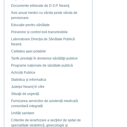
document
Documente eliberate de D.S.P. Neamţ
Aviz anual medici cu vârsta peste vârsta de
pensionare
Educație pentru sănătate
Prevenire și control boli transmisibile
Laboratoare Direcția de Sănătate Publică
Neamț
Calitatea apei potabile
Tarife prestaţii în domeniul sănătăţii publice
Programe naționale de sănătate publică
Achiziții Publice
Statistica și informatica
Județul Neamț în cifre
Situaţii de urgență
Furnizarea serviciilor de asistență medicală
comunitară integrată
Unități sanitare
Criteriile de ierarhizare a secţiilor de spital de
specialitate obstetrică, ginecologie şi