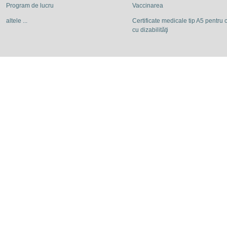
Program de lucru
Vaccinarea
altele ...
Certificate medicale tip A5 pentru c
cu dizabilităţi