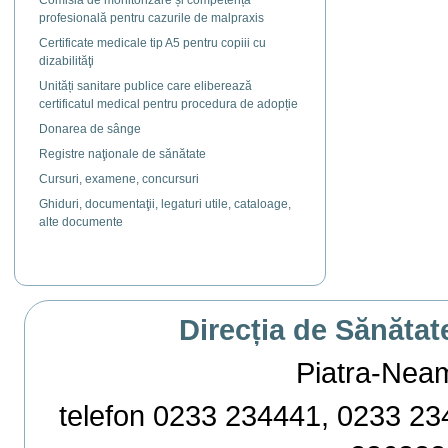
Comisia de monitorizare și competență
profesională pentru cazurile de malpraxis
Certificate medicale tip A5 pentru copiii cu
dizabilităţi
Unități sanitare publice care eliberează
certificatul medical pentru procedura de adopție
Donarea de sânge
Registre naţionale de sănătate
Cursuri, examene, concursuri
Ghiduri, documentaţii, legaturi utile, cataloage,
alte documente
Direcția de Sănătat
Piatra-Neamț,
telefon 0233 234441, 0233 234