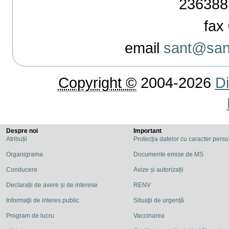
236388
fax 
email
sant@sant
Copyright ©
2004-2026
Di
Despre noi
Important
Atribuții
Protecția datelor cu caracter pers
Organigrama
Documente emise de MS
Conducere
Avize și autorizații
Declarații de avere și de interese
RENV
Informaţii de interes public
Situaţii de urgență
Program de lucru
Vaccinarea