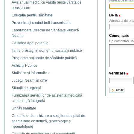
Adresa de email l
Aviz anual medici cu vârsta peste vârsta de
pensionare
De la
(Necesa
Educație pentru sănătate
Adresa ta de ema
Prevenire și control boli transmisibile
Laboratoare Direcția de Sănătate Publică
Comentariu
Neamț
Un comentariu la 
Calitatea apei potabile
Tarife prestaţii în domeniul sănătăţii publice
Programe naționale de sănătate publică
Achiziții Publice
Statistica și informatica
verificare
(N
Județul Neamț în cifre
Situaţii de urgență
Furnizarea serviciilor de asistență medicală
comunitară integrată
Unități sanitare
Criteriile de ierarhizare a secţiilor de spital de
specialitate obstetrică, ginecologie şi
neonatologie