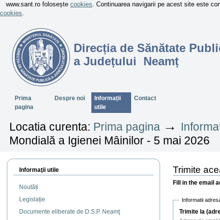
www.sant.ro folosește
cookies
. Continuarea navigarii pe acest site este c
cookies
.
Direcția de Sănătate Publi
a Județului Neamț
Sectiuni
Prima
Despre noi
Informații
Contact
pagina
utile
→
Locatia curenta:
Prima pagina
Informaț
Mondială a Igienei Mâinilor - 5 mai 2026
Trimite ac
Informaţii utile
Fill in the email 
Noutăți
Legislație
Informatii adres
Trimite la (adr
Documente eliberate de D.S.P. Neamţ