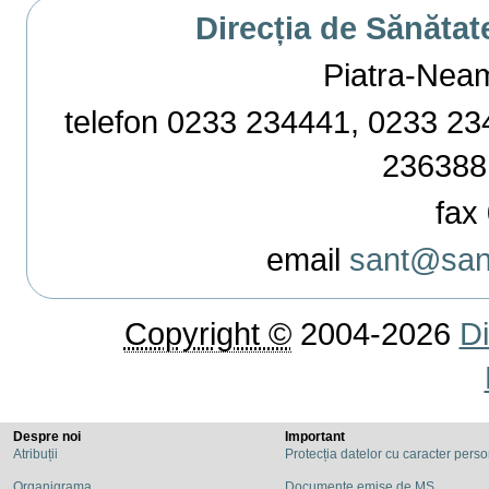
Direcția de Sănătat
Piatra-Neamț,
telefon 0233 234441, 0233 234
236388
fax 
email
sant@sant
Copyright ©
2004-2026
Di
Despre noi
Important
Atribuții
Protecția datelor cu caracter pers
Organigrama
Documente emise de MS