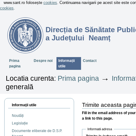
www.sant.ro folosește
cookies
. Continuarea navigarii pe acest site este c
cookies
.
Direcția de Sănătate Publi
a Județului Neamț
Sectiuni
Prima
Despre noi
Informații
Contact
pagina
utile
→
Locatia curenta:
Prima pagina
Informaț
generală
Trimite aceasta pag
Informaţii utile
Fill in the email address of you
Noutăți
a link to this page.
Legislație
Informatii adresa
Documente eliberate de D.S.P.