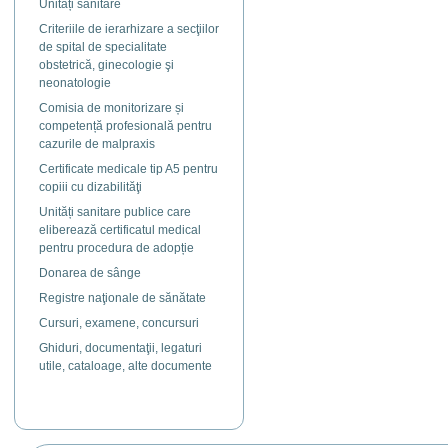
Unități sanitare
Criteriile de ierarhizare a secţiilor
de spital de specialitate
obstetrică, ginecologie şi
neonatologie
Comisia de monitorizare și
competență profesională pentru
cazurile de malpraxis
Certificate medicale tip A5 pentru
copiii cu dizabilităţi
Unități sanitare publice care
eliberează certificatul medical
pentru procedura de adopție
Donarea de sânge
Registre naţionale de sănătate
Cursuri, examene, concursuri
Ghiduri, documentaţii, legaturi
utile, cataloage, alte documente