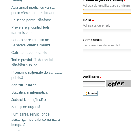
Trimite la (adresa email)
(N
Neamţ
Adresa de email la care se trimite 
Aviz anual medici cu vârsta
peste vârsta de pensionare
De la
(Necesar)
Educație pentru sănătate
Adresa ta de email.
Prevenire și control boli
transmisibile
Comentariu
Laboratoare Direcția de
Sănătate Publică Neamț
Un comentariu la acest link.
Calitatea apei potabile
Tarife prestaţii în domeniul
sănătăţii publice
Programe naționale de sănătate
verificare
(Necesar)
publică
Achiziții Publice
Statistica și informatica
Județul Neamț în cifre
Situaţii de urgență
Furnizarea serviciilor de
asistență medicală comunitară
integrată