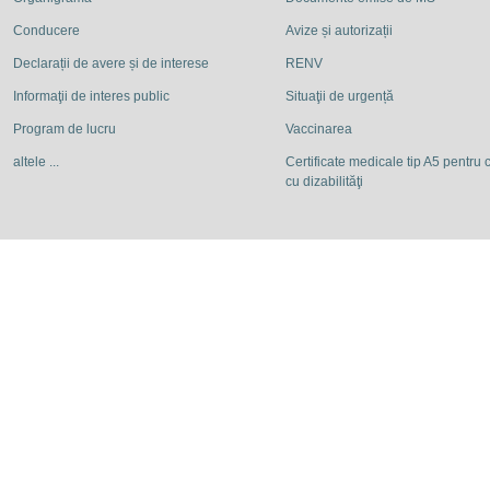
Conducere
Avize și autorizații
Declarații de avere și de interese
RENV
Informaţii de interes public
Situaţii de urgență
Program de lucru
Vaccinarea
altele ...
Certificate medicale tip A5 pentru c
cu dizabilităţi