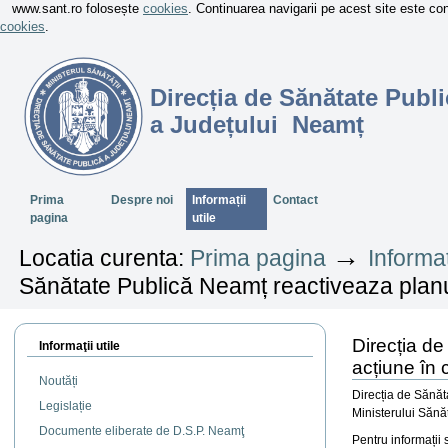
www.sant.ro folosește
cookies
. Continuarea navigarii pe acest site este c
cookies
.
Direcția de Sănătate Publi
a Județului Neamț
Sectiuni
Prima
Despre noi
Informații
Contact
pagina
utile
→
Locatia curenta:
Prima pagina
Informaț
Sănătate Publică Neamț reactiveaza planul
Direcția de
Informaţii utile
acțiune în 
Noutăți
Direcția de Sănăta
Legislație
Ministerului Sănăt
Documente eliberate de D.S.P. Neamţ
Pentru informații