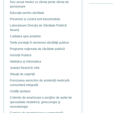
Aviz anual medici cu vârsta peste vârsta de
Actiuni
pensionare
document
Educație pentru sănătate
Prevenire și control boli transmisibile
Laboratoare Direcția de Sănătate Publică
Neamț
Calitatea apei potabile
Tarife prestaţii în domeniul sănătăţii publice
Programe naționale de sănătate publică
Achiziții Publice
Statistica și informatica
Județul Neamț în cifre
Situaţii de urgență
Furnizarea serviciilor de asistență medicală
comunitară integrată
Unități sanitare
Criteriile de ierarhizare a secţiilor de spital de
specialitate obstetrică, ginecologie şi
neonatologie