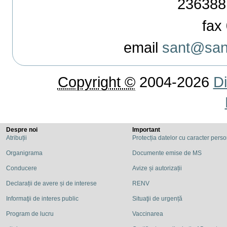
236388
fax 
email
sant@sant
Copyright ©
2004-2026
Di
Despre noi
Important
Atribuții
Protecția datelor cu caracter pers
Organigrama
Documente emise de MS
Conducere
Avize și autorizații
Declarații de avere și de interese
RENV
Informaţii de interes public
Situaţii de urgență
Program de lucru
Vaccinarea