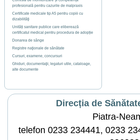
Comisia de monitorizare și competență
profesională pentru cazurile de malpraxis
Certificate medicale tip A5 pentru copiii cu
dizabilităţi
Unități sanitare publice care eliberează
certificatul medical pentru procedura de adopție
Donarea de sânge
Registre naţionale de sănătate
Cursuri, examene, concursuri
Ghiduri, documentaţii, legaturi utile, cataloage,
alte documente
Direcția de Sănătat
Piatra-Neamț,
telefon 0233 234441, 0233 234