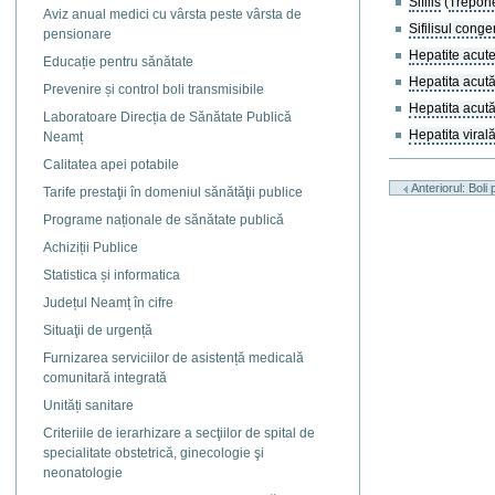
Sifilis
(
Trepon
Aviz anual medici cu vârsta peste vârsta de
Sifilisul conge
pensionare
Hepatite acute
Educație pentru sănătate
Hepatita acută 
Prevenire și control boli transmisibile
Hepatita acută 
Laboratoare Direcția de Sănătate Publică
Hepatita virală
Neamț
Calitatea apei potabile
Actiuni
document
Anteriorul: Boli
Tarife prestaţii în domeniul sănătăţii publice
Programe naționale de sănătate publică
Achiziții Publice
Statistica și informatica
Județul Neamț în cifre
Situaţii de urgență
Furnizarea serviciilor de asistență medicală
comunitară integrată
Unități sanitare
Criteriile de ierarhizare a secţiilor de spital de
specialitate obstetrică, ginecologie şi
neonatologie