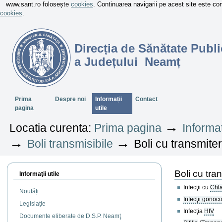
www.sant.ro folosește
cookies
. Continuarea navigarii pe acest site este c
cookies
.
Direcția de Sănătate Publi
a Județului Neamț
Sectiuni
Prima
Despre noi
Informații
Contact
pagina
utile
→
Locatia curenta:
Prima pagina
Informaț
→
→
Boli transmisibile
Boli cu transmite
Boli cu tra
Informaţii utile
Infecţii cu
Chla
Noutăți
Infecţii gonoc
Legislație
Infecţia
HIV
Documente eliberate de D.S.P. Neamţ