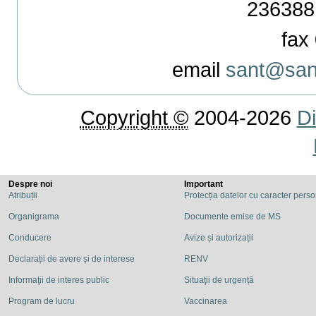
236388
fax 
email
sant@sant
Copyright ©
2004-2026
Di
Despre noi
Important
Atribuții
Protecția datelor cu caracter pers
Organigrama
Documente emise de MS
Conducere
Avize și autorizații
Declarații de avere și de interese
RENV
Informaţii de interes public
Situaţii de urgență
Program de lucru
Vaccinarea