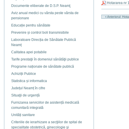
Hotararea nr
Documente eliberate de D.S.P. Neamţ
Actiuni
Aviz anual medici cu vârsta peste vârsta de
document
Anteriorul: Hot
pensionare
Educație pentru sănătate
Prevenire și control boli transmisibile
Laboratoare Direcția de Sănătate Publică
Neamț
Calitatea apei potabile
Tarife prestaţii în domeniul sănătăţii publice
Programe naționale de sănătate publică
Achiziții Publice
Statistica și informatica
Județul Neamț în cifre
Situaţii de urgență
Furnizarea serviciilor de asistență medicală
comunitară integrată
Unități sanitare
Criteriile de ierarhizare a secţiilor de spital de
specialitate obstetrică, ginecologie şi