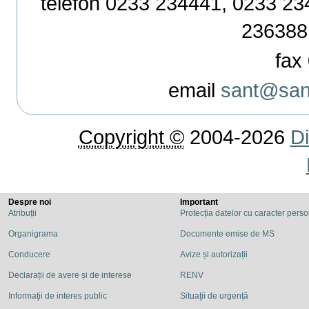
telefon 0233 234441, 0233 234
236388
fax 
email
sant@sant
Copyright ©
2004-2026
Di
Despre noi
Important
Atribuții
Protecția datelor cu caracter pers
Organigrama
Documente emise de MS
Conducere
Avize și autorizații
Declarații de avere și de interese
RENV
Informaţii de interes public
Situaţii de urgență