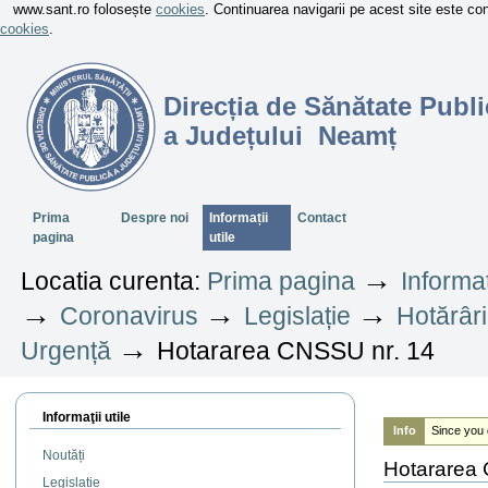
www.sant.ro folosește
cookies
. Continuarea navigarii pe acest site este c
cookies
.
Direcția de Sănătate Publi
a Județului Neamț
Sectiuni
Prima
Despre noi
Informații
Contact
pagina
utile
→
Locatia curenta:
Prima pagina
Informaț
→
→
→
Coronavirus
Legislație
Hotărâri
→
Urgență
Hotararea CNSSU nr. 14
Informaţii utile
Info
Since you 
Noutăți
Hotararea
Legislație