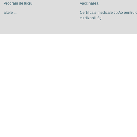
Program de lucru
Vaccinarea
altele ...
Certificate medicale tip A5 pentru c
cu dizabilităţi