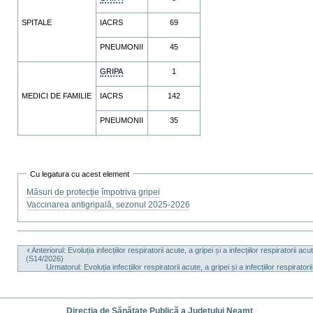
SPITALE
IACRS
69
PNEUMONII
45
GRIPA
1
MEDICI DE FAMILIE
IACRS
142
PNEUMONII
35
Cu legatura cu acest element
Măsuri de protecție împotriva gripei
Vaccinarea antigripală, sezonul 2025-2026
Actiuni
document
Anteriorul: Evoluția infecțiilor respiratorii acute, a gripei și a infecțiilor respirat
(S14/2026)
Urmatorul: Evoluția infecțiilor respiratorii acute, a gripei și a infecțiilor res
Direcția de Sănătate Publică a Județului Neamț