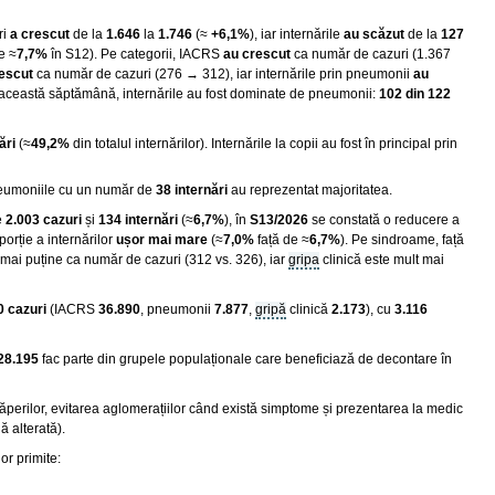
ri
a crescut
de la
1.646
la
1.746
(≈
+6,1%
), iar internările
au scăzut
de la
127
e ≈
7,7%
în S12). Pe categorii, IACRS
au crescut
ca număr de cazuri (1.367
escut
ca număr de cazuri (276 → 312), iar internările prin pneumonii
au
n această săptămână, internările au fost dominate de pneumonii:
102 din 122
ări
(≈
49,2%
din totalul internărilor). Internările la copii au fost în principal prin
neumoniile cu un număr de
38 internări
au reprezentat majoritatea.
e
2.003 cazuri
și
134 internări
(≈
6,7%
), în
S13/2026
se constată o reducere a
porție a internărilor
ușor mai mare
(≈
7,0%
față de ≈
6,7%
). Pe sindroame, față
mai puține ca număr de cazuri (312 vs. 326), iar
gripa
clinică este mult mai
0 cazuri
(IACRS
36.890
, pneumonii
7.877
,
gripă
clinică
2.173
), cu
3.116
28.195
fac parte din grupele populaționale care beneficiază de decontare în
căperilor, evitarea aglomerațiilor când există simptome și prezentarea la medic
ă alterată).
or primite: