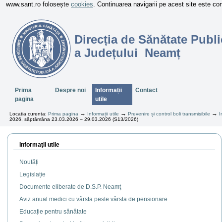
www.sant.ro folosește
cookies
. Continuarea navigarii pe acest site este c
Direcția de Sănătate Publi
a Județului Neamț
Sectiuni
Prima
Despre noi
Informații
Contact
pagina
utile
→
→
→
Locatia curenta:
Prima pagina
Informații utile
Prevenire și control boli transmisibile
I
2026, săptămâna 23.03.2026 – 29.03.2026 (S13/2026)
Informaţii utile
Noutăți
Legislație
Documente eliberate de D.S.P. Neamţ
Aviz anual medici cu vârsta peste vârsta de pensionare
Educație pentru sănătate