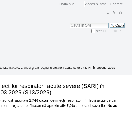
Harta site-ului
Accesibilitate
Contact
A
A
A
Cauta
sectiunea curenta
Cautare Avansata
espiratorii acute, a gripei și a infecțiilor respiratorii acute severe (SARI) în sezonul 2025-
infecțiilor respiratorii acute severe (SARI) în
.03.2026 (S13/2026)
, au fost raportate
1.746 cazuri
de infecții respiratorii (infecții acute de căi
 internare, ceea ce înseamnă aproximativ
7,0%
din totalul cazurilor.
Nu au
.