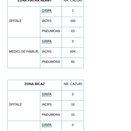
ZONA PIATRA NEAMT
NR. CAZURI
GRIPA
1
SPITALE
IACRS
160
PNEUMONII
63
GRIPA
0
MEDICI DE FAMILIE
IACRS
694
PNEUMONII
65
ZONA BICAZ
NR. CAZURI
GRIPA
0
SPITALE
IACRS
16
PNEUMONII
15
GRIPA
0