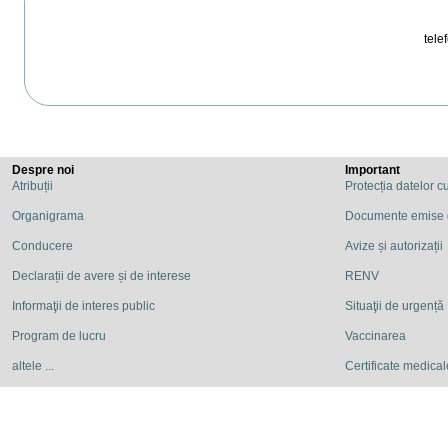
telef
Despre noi
Important
Atribuții
Protecția datelor c
Organigrama
Documente emise
Conducere
Avize și autorizații
Declarații de avere și de interese
RENV
Informaţii de interes public
Situaţii de urgență
Program de lucru
Vaccinarea
altele ...
Certificate medicale