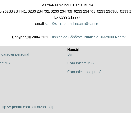
Piatra-Neamț, bdul. Dacia, nr. 4A
on 0233 234441, 0233 234732, 0233 234709, 0233 234701, 0233 236388, 0233 
fax 0233 213874
email
sant@sant.ro,
dspj.neamt@sant.ro
Copyright ©
2004-2026
Direcția de Sănătate Publică a Județului Neamț
.
Noutăți
u caracter personal
Știri
 de MS
Comunicate M.S.
Comunicate de presă
 tip A5 pentru copiii cu dizabilităţi