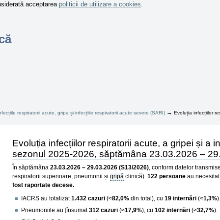
onsiderată acceptarea
politicii de utilizare a cookies
.
că
→
nfecțiile respiratorii acute, gripa și infecțiile respiratorii acute severe (SARI)
Evoluția infecțiilor r
Evoluția infecțiilor respiratorii acute, a gripei și a 
sezonul 2025-2026, săptămâna 23.03.2026 – 29
În săptămâna
23.03.2026 – 29.03.2026 (S13/2026)
, conform datelor transmise
respiratorii superioare, pneumonii și
gripă
clinică).
122 persoane
au necesitat
fost raportate decese.
IACRS au totalizat
1.432 cazuri
(≈
82,0%
din total), cu
19 internări
(≈
1,3%
)
Pneumoniile au ]însumat
312 cazuri
(≈
17,9%
), cu
102 internări
(≈
32,7%
).