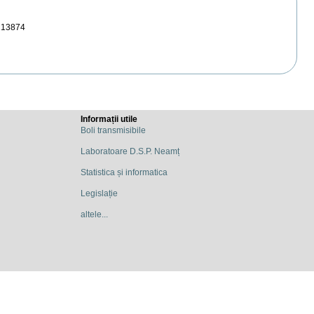
213874
Informații utile
Boli transmisibile
Laboratoare D.S.P. Neamț
Statistica și informatica
Legislație
altele...