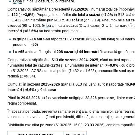
Gripă
clinică:
2 cazuri
, cu
o internare
.
Comparativ cu săptămâna precedentă (
S12/2026
), numărul total de îmbolnăvi
la
122
(≈
−3,9%
). Proporția inter nărilor din total
a scăzut
(≈
7,0%
în S13 față d
→ 1.432), iar internările prin IACRS
au scăzut
(27 → 19). Pneumo- niile
au cr
crescut
(98 → 102).
Gripa
clinică
a scăzut
(3 → 2 cazuri; 2 → 1 internare). Î
internări
(≈
83,6%
) au fost pentru pneumonii.
În grupa
0–14 ani
s-au raportat
1.023 cazuri
(≈
58,6%
din total) și
60 intern
pneumonii (
50
)
La
≥65 ani
s-au înregistrat
208 cazuri
și
44 internări
; în această grupă, p
Comparativ cu săptămâna
S13 din sezonul 2024–2025
, când au fost raportat
numărului total de cazuri(
−12%
) și a numărului de internări (≈
−9,0%
), cu o pro
de S13/2025: IACRS sunt mai puține (1.432 vs. 1.623), pneumoniile sunt ușor 
redusă (2 vs. 54).
Cumulat, în sezonul
2025–2026
(până la S13 inclusiv) au fost raportate
46.94
internări
(≈
6,6%
) și
0 decese
.
Până la
29.03.2026
au fost vaccinate antigripal
28.326 persoane
, dintre care
regim compensat.
În această perioadă, prevenția rămâne esențială. Igiena mâinilor, aerisirea în
la semne de severitate (febră persistentă, dificultăți de respirație, stare general
Distribuția cazurilor pe zone (S13/2026, 16.03–23.03.2026), conform raportăril