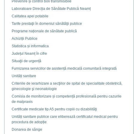
Prevenire și control boli transmisibile
Laboratoare Direcția de Sănătate Publică Neamț
Calitatea apei potabile
Tarife prestaţii în domeniul sănătăţii publice
Programe naționale de sănătate publică
Achiziții Publice
Statistica și informatica
Județul Neamț în cifre
Situaţii de urgență
Furnizarea serviciilor de asistență medicală comunitară integrată
Unități sanitare
Criteriile de ierarhizare a secţiilor de spital de specialitate obstetrică,
ginecologie şi neonatologie
Comisia de monitorizare și competență profesională pentru cazurile
de malpraxis
Certificate medicale tip A5 pentru copiii cu dizabilităţi
Unități sanitare publice care eliberează certificatul medical pentru
procedura de adopție
Donarea de sânge