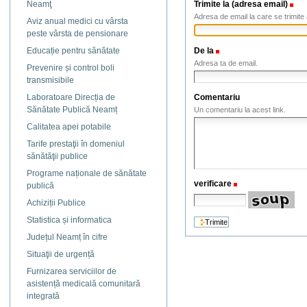
Trimite la (adresa email)
(N
Neamţ
Adresa de email la care se trimite 
Aviz anual medici cu vârsta
peste vârsta de pensionare
De la
(Necesar)
Educație pentru sănătate
Adresa ta de email.
Prevenire și control boli
transmisibile
Comentariu
Laboratoare Direcția de
Sănătate Publică Neamț
Un comentariu la acest link.
Calitatea apei potabile
Tarife prestaţii în domeniul
sănătăţii publice
Programe naționale de sănătate
verificare
(Necesar)
publică
Achiziții Publice
Statistica și informatica
Județul Neamț în cifre
Situaţii de urgență
Furnizarea serviciilor de
asistență medicală comunitară
integrată