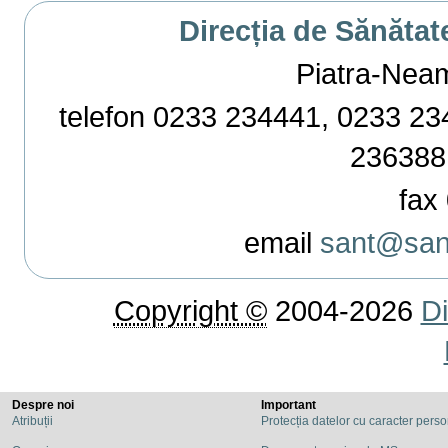
Direcția de Sănătat
Piatra-Neamț,
telefon 0233 234441, 0233 234
236388
fax 
email
sant@sant
Copyright ©
2004-2026
Di
Despre noi
Important
Atribuții
Protecția datelor cu caracter pers