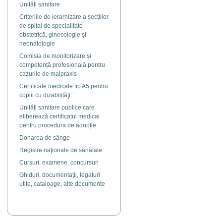
Unități sanitare
Criteriile de ierarhizare a secţiilor
de spital de specialitate
obstetrică, ginecologie şi
neonatologie
Comisia de monitorizare și
competență profesională pentru
cazurile de malpraxis
Certificate medicale tip A5 pentru
copiii cu dizabilităţi
Unități sanitare publice care
eliberează certificatul medical
pentru procedura de adopție
Donarea de sânge
Registre naţionale de sănătate
Cursuri, examene, concursuri
Ghiduri, documentaţii, legaturi
utile, cataloage, alte documente