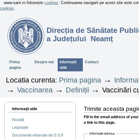
www.sant.ro folosește
cookies
. Continuarea navigarii pe acest site este c
cookies
.
Direcția de Sănătate Publi
a Județului Neamț
Sectiuni
Prima
Despre noi
Informații
Contact
pagina
utile
→
Locatia curenta:
Prima pagina
Informaț
→
→
→
Vaccinarea
Definiții
Vaccinări cu
Trimite aceasta pag
Informaţii utile
Fill in the email address of you
Noutăți
a link to this page.
Legislație
Informatii adresa
Documente eliberate de D.S.P.