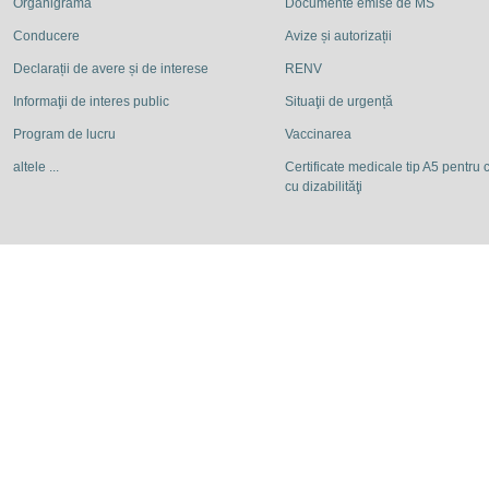
Organigrama
Documente emise de MS
Conducere
Avize și autorizații
Declarații de avere și de interese
RENV
Informaţii de interes public
Situaţii de urgență
Program de lucru
Vaccinarea
altele ...
Certificate medicale tip A5 pentru c
cu dizabilităţi