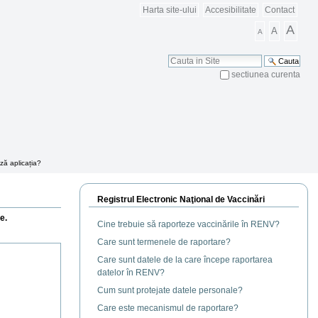
Harta site-ului
Accesibilitate
Contact
A
A
A
Cauta
sectiunea curenta
Cautare Avansata
ă aplicația?
Registrul Electronic Naţional de Vaccinări
e.
Cine trebuie să raporteze vaccinările în RENV?
Care sunt termenele de raportare?
Care sunt datele de la care începe raportarea
datelor în RENV?
Cum sunt protejate datele personale?
Care este mecanismul de raportare?