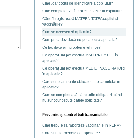
Cine „dă” codul de identificare a copilului?
Cine completează în aplicație CNP-ul copilului?
Când înregistrează MATERNITATEA copilul și
vaccinările?
Cum se accesează aplicația?
Cum procedez dacă nu pot accesa aplicația?
Ce fac dacă am probleme tehnice?
Ce operațiuni pot efectua MATERNITĂȚILE în
aplicație?
Ce operațiuni pot efectua MEDICII VACCINATORI
în aplicație?
Care sunt câmpurile obligatorii de completat în
aplicație?
Cum se completează câmpurile obligatorii când
nu sunt cunoscute datele solicitate?
Prevenire și control boli transmisibile
Cine trebuie să raporteze vaccinările în RENV?
Care sunt termenele de raportare?