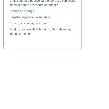
Unități sanitare publice care eliberează certificatul
medical pentru procedura de adopție
Donarea de sânge
Registre naţionale de sănătate
Cursuri, examene, concursuri
Ghiduri, documentaţii, legaturi utile, cataloage,
alte documente