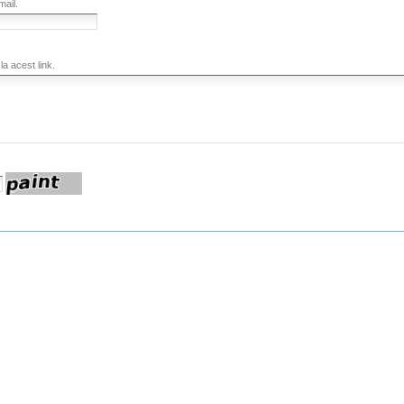
mail.
a acest link.
Necesar)