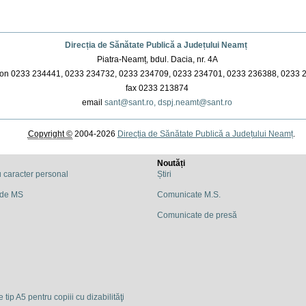
Direcția de Sănătate Publică a Județului Neamț
Piatra-Neamț, bdul. Dacia, nr. 4A
on 0233 234441, 0233 234732, 0233 234709, 0233 234701, 0233 236388, 0233 
fax 0233 213874
email
sant@sant.ro,
dspj.neamt@sant.ro
Copyright ©
2004-2026
Direcția de Sănătate Publică a Județului Neamț
.
Noutăți
u caracter personal
Știri
 de MS
Comunicate M.S.
Comunicate de presă
 tip A5 pentru copiii cu dizabilităţi