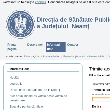
www.sant.ro folosește
cookies
. Continuarea navigarii pe acest site este c
Direcția de Sănătate Publi
a Județului Neamț
Sectiuni
Prima
Despre noi
Informații
Contact
pagina
utile
→
→
→
Locatia curenta:
Prima pagina
Informații utile
Prevenire și control boli transmisibile
V
Trimite a
Informaţii utile
Fill in the emai
Noutăți
Legislație
Informatii adr
Trimite la (a
Documente eliberate de D.S.P. Neamţ
Adresa de email
Aviz anual medici cu vârsta peste vârsta de
pensionare
De la
(Nece
Educație pentru sănătate