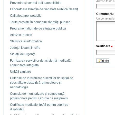
Adresa ta de e
Prevenire și control boli transmisibile
Laboratoare Direcția de Sănătate Publică Neamț
Comentariu
Calitatea apei potabile
Un comentariu l
Tarife prestaţii în domeniul sănătăţii publice
Programe naționale de sănătate publică
Achiziții Publice
Statistica și informatica
verificare
(
Județul Neamț în cifre
Situaţii de urgență
Furnizarea serviciilor de asistență medicală
comunitară integrată
Unități sanitare
Criteriile de ierarhizare a secţiilor de spital de
specialitate obstetrică, ginecologie şi
neonatologie
Comisia de monitorizare și competență
profesională pentru cazurile de malpraxis
Certificate medicale tip A5 pentru copiii cu
dizabilităţi