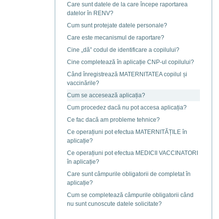
Care sunt datele de la care începe raportarea
datelor în RENV?
Cum sunt protejate datele personale?
Care este mecanismul de raportare?
Cine „dă” codul de identificare a copilului?
Cine completează în aplicație CNP-ul copilului?
Când înregistrează MATERNITATEA copilul și
vaccinările?
Cum se accesează aplicația?
Cum procedez dacă nu pot accesa aplicația?
Ce fac dacă am probleme tehnice?
Ce operațiuni pot efectua MATERNITĂȚILE în
aplicație?
Ce operațiuni pot efectua MEDICII VACCINATORI
în aplicație?
Care sunt câmpurile obligatorii de completat în
aplicație?
Cum se completează câmpurile obligatorii când
nu sunt cunoscute datele solicitate?