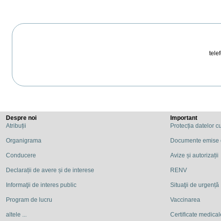
telef
Despre noi
Important
Atribuții
Protecția datelor c
Organigrama
Documente emise
Conducere
Avize și autorizații
Declarații de avere și de interese
RENV
Informaţii de interes public
Situaţii de urgență
Program de lucru
Vaccinarea
altele ...
Certificate medicale