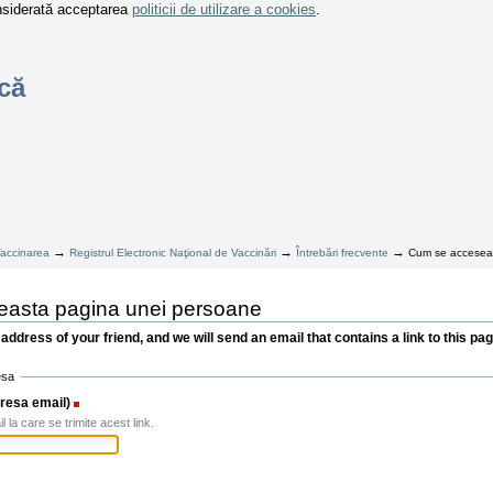
onsiderată acceptarea
politicii de utilizare a cookies
.
că
→
→
→
accinarea
Registrul Electronic Naţional de Vaccinări
Întrebări frecvente
Cum se acceseaz
ceasta pagina unei persoane
l address of your friend, and we will send an email that contains a link to this pag
esa
dresa email)
(Necesar)
 la care se trimite acest link.
sar)