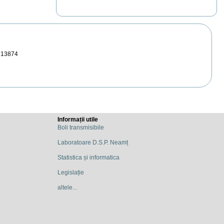
213874
Informații utile
Boli transmisibile
Laboratoare D.S.P. Neamț
Statistica și informatica
Legislație
altele...