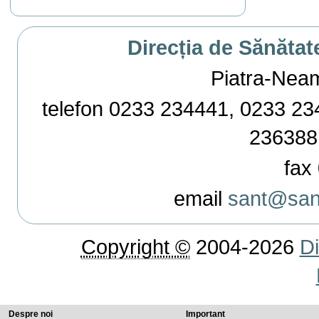
Direcția de Sănătat
Piatra-Neamț,
telefon 0233 234441, 0233 234
236388
fax 
email
sant@sant
Copyright ©
2004-2026
Di
Despre noi
Important