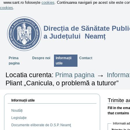
www.sant.ro folosește
cookies
. Continuarea navigarii pe acest site este c
cookies
.
Direcția de Sănătate Publi
a Județului Neamț
Sectiuni
Prima
Despre noi
Informații
Contact
pagina
utile
→
Locatia curenta:
Prima pagina
Informaț
Pliant „Canicula, o problemă a tuturor”
Trimite 
Informații utile
Fill in the em
Noutăți
that contains 
Legislație
Informatii a
Documente eliberate de D.S.P. Neamţ