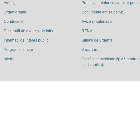
Atribuții
Protecția datelor cu caracter pers
Organigrama
Documente emise de MS
Conducere
Avize și autorizații
Declarații de avere și de interese
RENV
Informaţii de interes public
Situaţii de urgență
Program de lucru
Vaccinarea
altele ...
Certificate medicale tip A5 pentru c
cu dizabilităţi