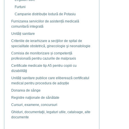
Furtuni
Campanie distribuție Iodură de Potasiu
Furnizarea serviciilor de asistență medicală
comunitară integrată
Unități sanitare
Criteriile de ierarhizare a secţiilor de spital de
specialitate obstetrică, ginecologie şi neonatologie
Comisia de monitorizare și competență
profesională pentru cazurile de malpraxis
Certificate medicale tip A5 pentru copiii cu
dizabilităţi
Unități sanitare publice care eliberează certificatul
medical pentru procedura de adopție
Donarea de sânge
Registre naţionale de sănătate
Cursuri, examene, concursuri
Ghiduri, documentaţii, legaturi utile, cataloage, alte
documente