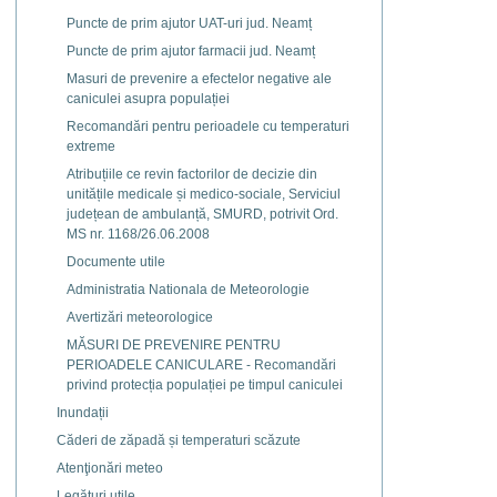
Puncte de prim ajutor UAT-uri jud. Neamț
Puncte de prim ajutor farmacii jud. Neamț
Masuri de prevenire a efectelor negative ale
caniculei asupra populației
Recomandări pentru perioadele cu temperaturi
extreme
Atribuțiile ce revin factorilor de decizie din
unitățile medicale și medico-sociale, Serviciul
județean de ambulanță, SMURD, potrivit Ord.
MS nr. 1168/26.06.2008
Documente utile
Administratia Nationala de Meteorologie
Avertizări meteorologice
MĂSURI DE PREVENIRE PENTRU
PERIOADELE CANICULARE - Recomandări
privind protecția populației pe timpul caniculei
Inundații
Căderi de zăpadă și temperaturi scăzute
Atenţionări meteo
Legături utile