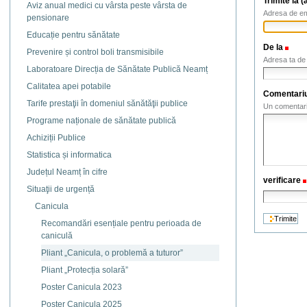
Trimite la 
Aviz anual medici cu vârsta peste vârsta de
Adresa de ema
pensionare
Educație pentru sănătate
De la
(Nec
Prevenire și control boli transmisibile
Adresa ta de 
Laboratoare Direcția de Sănătate Publică Neamț
Calitatea apei potabile
Comentari
Tarife prestaţii în domeniul sănătăţii publice
Un comentariu
Programe naționale de sănătate publică
Achiziții Publice
Statistica și informatica
Județul Neamț în cifre
verificare
Situaţii de urgență
Canicula
Recomandări esențiale pentru perioada de
caniculă
Pliant „Canicula, o problemă a tuturor”
Pliant „Protecția solară”
Poster Canicula 2023
Poster Canicula 2025