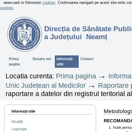
www.sant.ro folosește
cookies
. Continuarea navigarii pe acest site este c
cookies
.
Direcția de Sănătate Publi
a Județului Neamț
Sectiuni
Prima
Despre noi
Informații
Contact
pagina
utile
→
Locatia curenta:
Prima pagina
Informaț
→
Unic Județean al Medicilor
Raportare 
raportare a datelor din registrul teritorial a
Metodologia 
Informaţii utile
RECOMANDA
Noutăți
Toate persoa
Legislație