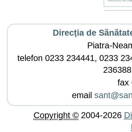
Actiuni
document
Direcția de Sănătat
Piatra-Neamț,
telefon 0233 234441, 0233 234
236388
fax 
email
sant@sant
Copyright ©
2004-2026
Di