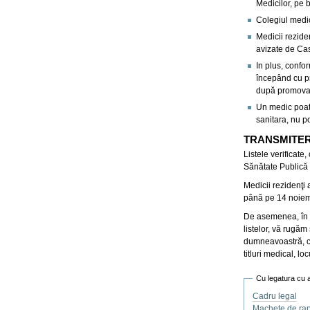
Medicilor, pe 
Colegiul medi
Medicii rezide
avizate de Cas
In plus, confo
începând cu pr
după promovar
Un medic poate
sanitara, nu po
TRANSMITE
Listele verificate
Sănătate Publică
Medicii rezidenţi 
până pe 14 noiem
De asemenea, în b
listelor, vă rugăm 
dumneavoastră, car
titluri medical, lo
Cu legatura cu 
Cadru legal
Machete de rap