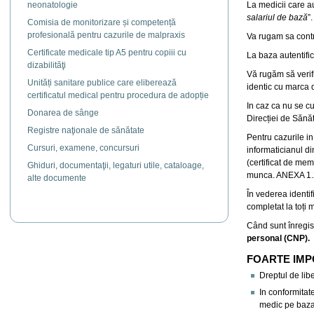
neonatologie
La medicii care au
salariul de bază
”.
Comisia de monitorizare și competență
profesională pentru cazurile de malpraxis
Va rugam sa contr
Certificate medicale tip A5 pentru copiii cu
La baza autentific
dizabilităţi
Vă rugăm să verif
Unități sanitare publice care eliberează
identic cu marca d
certificatul medical pentru procedura de adopție
In caz ca nu se c
Donarea de sânge
Direcției de Sănă
Registre naţionale de sănătate
Pentru cazurile i
Cursuri, examene, concursuri
informaticianul d
(certificat de me
Ghiduri, documentaţii, legaturi utile, cataloage,
munca. ANEXA 1.
alte documente
În vederea identif
completat la toți m
Când sunt înregist
personal (CNP).
FOARTE IMP
Dreptul de lib
In conformitate
medic pe baza 