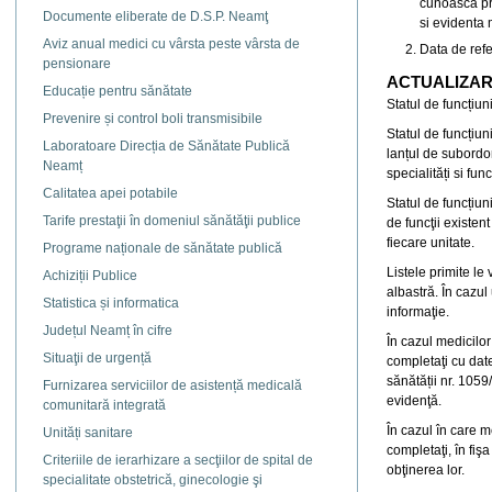
cunoască pre
Documente eliberate de D.S.P. Neamţ
si evidenta 
Aviz anual medici cu vârsta peste vârsta de
Data de refe
pensionare
ACTUALIZAR
Educație pentru sănătate
Statul de funcțiun
Prevenire și control boli transmisibile
Statul de funcțiun
Laboratoare Direcția de Sănătate Publică
lanțul de subordon
Neamț
specialități si funcț
Calitatea apei potabile
Statul de funcțiun
Tarife prestaţii în domeniul sănătăţii publice
de funcţii existent
fiecare unitate.
Programe naționale de sănătate publică
Listele primite le 
Achiziții Publice
albastră. În cazul 
Statistica și informatica
informaţie.
Județul Neamț în cifre
În cazul medicilo
Situaţii de urgență
completaţi cu date
sănătății nr. 1059
Furnizarea serviciilor de asistență medicală
evidenţă.
comunitară integrată
În cazul în care m
Unități sanitare
completaţi, în fiş
Criteriile de ierarhizare a secţiilor de spital de
obţinerea lor.
specialitate obstetrică, ginecologie şi