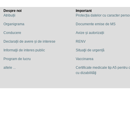
Despre noi
Important
Atribuții
Protecția datelor cu caracter pers
Organigrama
Documente emise de MS
Conducere
Avize și autorizații
Declarații de avere și de interese
RENV
Informaţii de interes public
Situaţii de urgență
Program de lucru
Vaccinarea
altele ...
Certificate medicale tip A5 pentru c
cu dizabilităţi