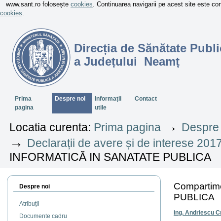
www.sant.ro folosește
cookies
. Continuarea navigarii pe acest site este c
cookies
.
Direcția de Sănătate Publi
a Județului Neamț
Sectiuni
Prima
Despre noi
Informații
Contact
pagina
utile
→
Locatia curenta:
Prima pagina
Despre 
→
Declarații de avere și de interese 201
INFORMATICĂ IN SANATATE PUBLICA
Compartim
Despre noi
PUBLICA
Atribuții
ing. Andriescu C
Documente cadru