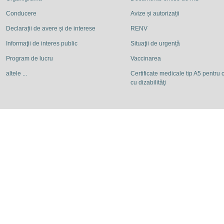
Conducere
Avize și autorizații
Declarații de avere și de interese
RENV
Informaţii de interes public
Situaţii de urgență
Program de lucru
Vaccinarea
altele ...
Certificate medicale tip A5 pentru c
cu dizabilităţi