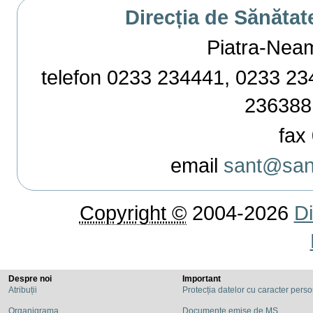
Direcția de Sănătat
Piatra-Neamț,
telefon 0233 234441, 0233 234
236388
fax 
email
sant@sant
Copyright ©
2004-2026
Di
Despre noi
Important
Atribuții
Protecția datelor cu caracter pers
Organigrama
Documente emise de MS