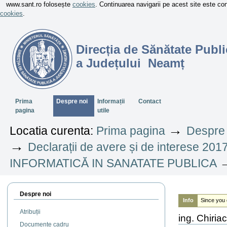
www.sant.ro folosește
cookies
. Continuarea navigarii pe acest site este c
cookies
.
Direcția de Sănătate Publi
a Județului Neamț
Sectiuni
Prima
Despre noi
Informații
Contact
pagina
utile
→
Locatia curenta:
Prima pagina
Despre 
→
Declarații de avere și de interese 201
INFORMATICĂ IN SANATATE PUBLICA
Despre noi
Info
Since you 
Atribuții
ing. Chiri
Documente cadru