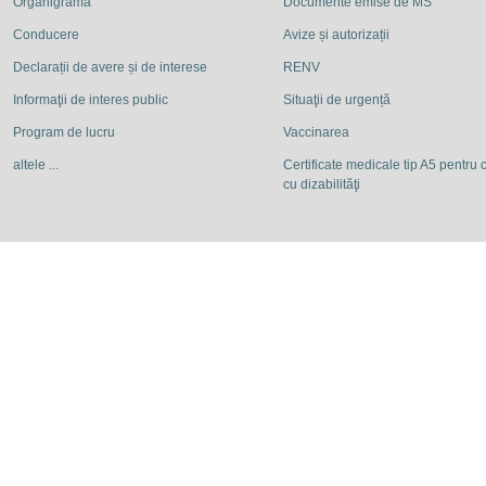
Organigrama
Documente emise de MS
Conducere
Avize și autorizații
Declarații de avere și de interese
RENV
Informaţii de interes public
Situaţii de urgență
Program de lucru
Vaccinarea
altele ...
Certificate medicale tip A5 pentru c
cu dizabilităţi